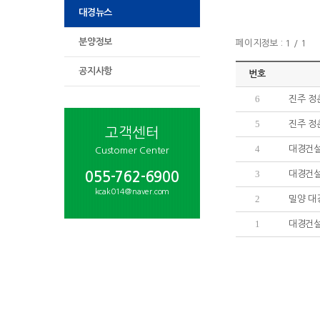
대경뉴스
분양정보
페이지정보 : 1 / 1
공지사항
번호
6
진주 정
5
진주 정
고객센터
4
대경건설
Customer Center
3
대경건설
055-762-6900
kcak014@naver.com
2
밀양 대
1
대경건설