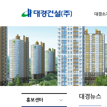
대경소
대경뉴스
홍보센터